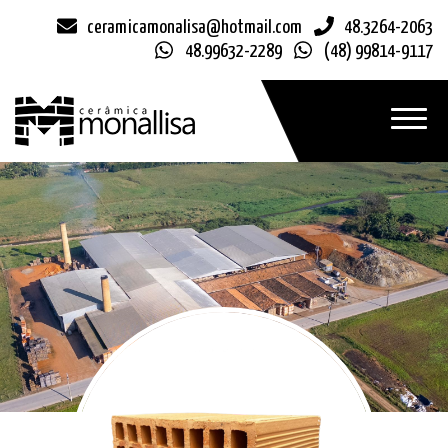
ceramicamonalisa@hotmail.com
48.3264-2063
48.99632-2289
(48) 99814-9117
Toggle
navigat