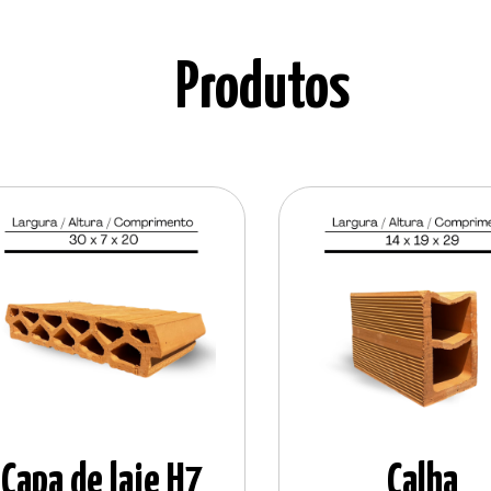
Produtos
Capa de laje H7
Calha