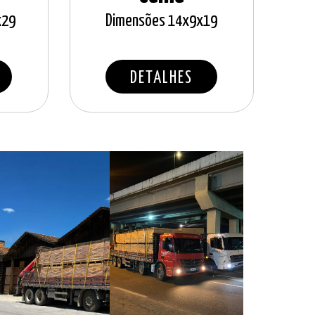
x29
Dimensões 14x9x19
DETALHES