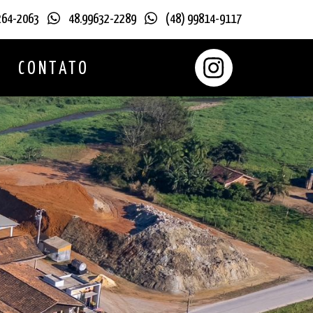
264-2063
48.99632-2289
(48) 99814-9117
O
CONTATO