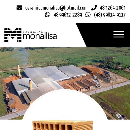
ceramicamonalisa@hotmail.com
48.3264-2063
48.99632-2289
(48) 99814-9117
Toggle
navigat