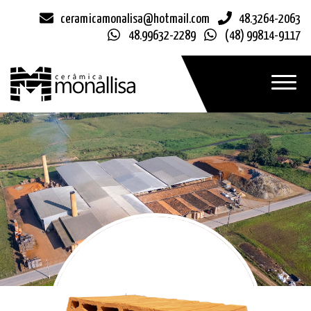
ceramicamonalisa@hotmail.com
48.3264-2063
48.99632-2289
(48) 99814-9117
Toggle
navigat