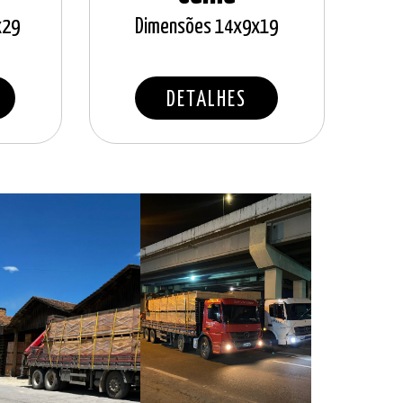
x29
Dimensões 14x9x19
DETALHES