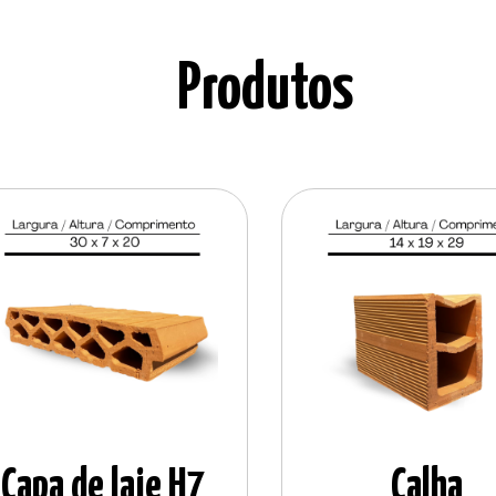
Produtos
Capa de laje H7
Calha