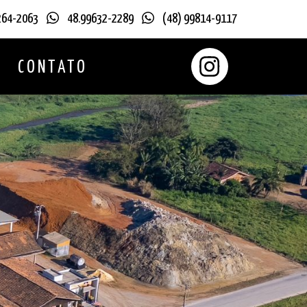
264-2063
48.99632-2289
(48) 99814-9117
O
CONTATO